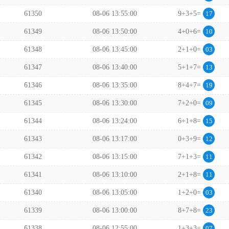
61350
08-06 13:55:00
9+3+5=
17
61349
08-06 13:50:00
4+0+6=
10
61348
08-06 13:45:00
2+1+0=
03
61347
08-06 13:40:00
5+1+7=
13
61346
08-06 13:35:00
8+4+7=
19
61345
08-06 13:30:00
7+2+0=
09
61344
08-06 13:24:00
6+1+8=
15
61343
08-06 13:17:00
0+3+9=
12
61342
08-06 13:15:00
7+1+3=
11
61341
08-06 13:10:00
2+1+8=
11
61340
08-06 13:05:00
1+2+0=
03
61339
08-06 13:00:00
8+7+8=
23
61338
08-06 12:55:00
1+3+3=
07