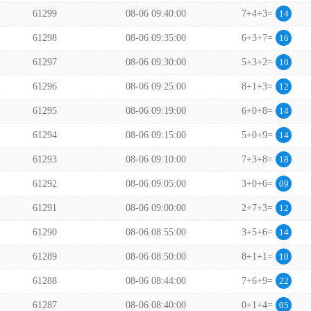
61299
08-06 09:40:00
7+4+3=
14
61298
08-06 09:35:00
6+3+7=
16
61297
08-06 09:30:00
5+3+2=
10
61296
08-06 09:25:00
8+1+3=
12
61295
08-06 09:19:00
6+0+8=
14
61294
08-06 09:15:00
5+0+9=
14
61293
08-06 09:10:00
7+3+8=
18
61292
08-06 09:05:00
3+0+6=
09
61291
08-06 09:00:00
2+7+3=
12
61290
08-06 08:55:00
3+5+6=
14
61289
08-06 08:50:00
8+1+1=
10
61288
08-06 08:44:00
7+6+9=
22
61287
08-06 08:40:00
0+1+4=
05