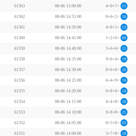
61363
08-06 15:00:00
4+0+7=
11
61362
08-06 14:55:00
8+6+2=
16
61361
08-06 14:50:00
4+8+1=
13
61360
08-06 14:45:00
1+2+6=
09
61359
08-06 14:40:00
3+6+6=
15
61358
08-06 14:35:00
9+6+4=
19
61357
08-06 14:30:00
8+6+6=
20
61356
08-06 14:25:00
6+4+9=
19
61355
08-06 14:20:00
0+8+6=
14
61354
08-06 14:15:00
4+4+8=
16
61353
08-06 14:10:00
9+8+8=
25
61352
08-06 14:05:00
0+5+0=
05
61351
08-06 14:00:00
3+7+8=
18