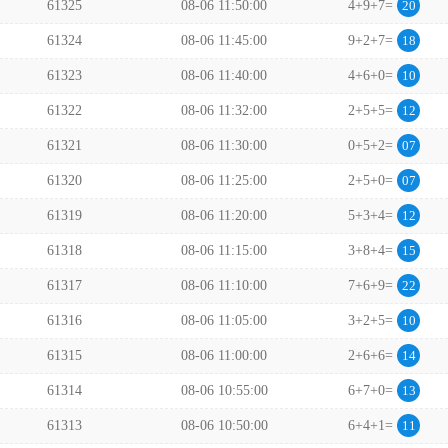
61325
08-06 11:50:00
4+9+7=
20
61324
08-06 11:45:00
9+2+7=
18
61323
08-06 11:40:00
4+6+0=
10
61322
08-06 11:32:00
2+5+5=
12
61321
08-06 11:30:00
0+5+2=
07
61320
08-06 11:25:00
2+5+0=
07
61319
08-06 11:20:00
5+3+4=
12
61318
08-06 11:15:00
3+8+4=
15
61317
08-06 11:10:00
7+6+9=
22
61316
08-06 11:05:00
3+2+5=
10
61315
08-06 11:00:00
2+6+6=
14
61314
08-06 10:55:00
6+7+0=
13
61313
08-06 10:50:00
6+4+1=
11