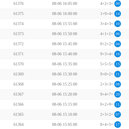
61376
08-06 16:05:00
4+2+3=
09
61375
08-06 16:00:00
1+9+4=
14
61374
08-06 15:55:00
3+4+3=
10
61373
08-06 15:50:00
4+1+1=
06
61372
08-06 15:45:00
0+2+2=
04
61371
08-06 15:40:00
9+3+4=
16
61370
08-06 15:35:00
5+5+5=
15
61369
08-06 15:30:00
9+0+2=
11
61368
08-06 15:25:00
2+3+3=
08
61367
08-06 15:20:00
9+4+7=
20
61366
08-06 15:15:00
0+2+9=
11
61365
08-06 15:10:00
2+3+2=
07
61364
08-06 15:05:00
8+4+5=
17