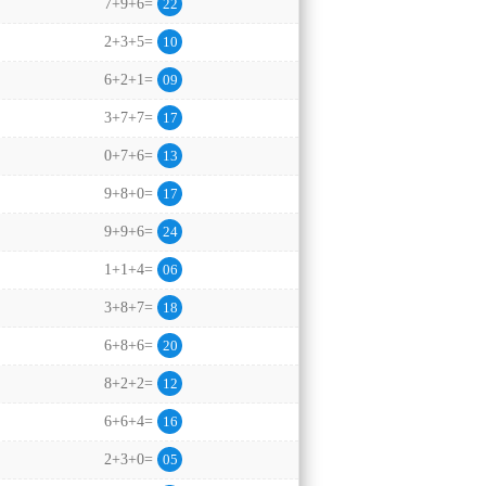
7+9+6=
22
2+3+5=
10
6+2+1=
09
3+7+7=
17
0+7+6=
13
9+8+0=
17
9+9+6=
24
1+1+4=
06
3+8+7=
18
6+8+6=
20
8+2+2=
12
6+6+4=
16
2+3+0=
05