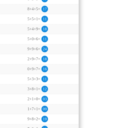
8+4+5=
17
5+5+1=
11
5+4+9=
18
5+0+6=
11
9+9+6=
24
2+9+7=
18
0+9+7=
16
5+3+3=
11
3+8+1=
12
2+1+0=
03
1+7+1=
09
9+8+2=
19