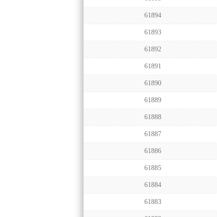
61894
61893
61892
61891
61890
61889
61888
61887
61886
61885
61884
61883