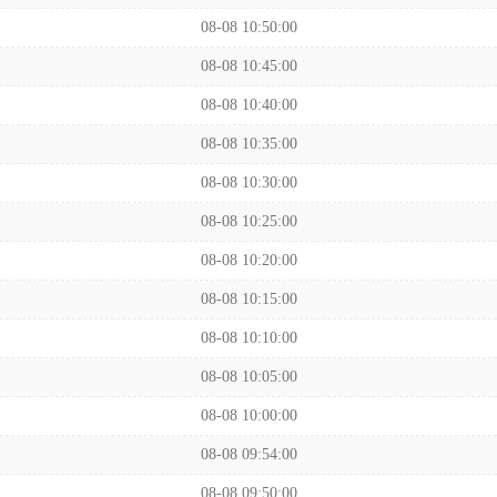
08-08 10:50:00
08-08 10:45:00
08-08 10:40:00
08-08 10:35:00
08-08 10:30:00
08-08 10:25:00
08-08 10:20:00
08-08 10:15:00
08-08 10:10:00
08-08 10:05:00
08-08 10:00:00
08-08 09:54:00
08-08 09:50:00