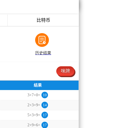
比特币
历史结果
咪牌
结果
3+7+0=
10
2+3+9=
14
5+3+9=
17
2+9+6=
17