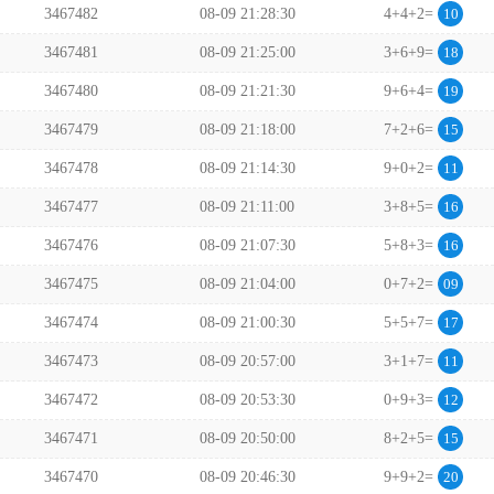
3467482
08-09 21:28:30
4+4+2=
10
3467481
08-09 21:25:00
3+6+9=
18
3467480
08-09 21:21:30
9+6+4=
19
3467479
08-09 21:18:00
7+2+6=
15
3467478
08-09 21:14:30
9+0+2=
11
3467477
08-09 21:11:00
3+8+5=
16
3467476
08-09 21:07:30
5+8+3=
16
3467475
08-09 21:04:00
0+7+2=
09
3467474
08-09 21:00:30
5+5+7=
17
3467473
08-09 20:57:00
3+1+7=
11
3467472
08-09 20:53:30
0+9+3=
12
3467471
08-09 20:50:00
8+2+5=
15
3467470
08-09 20:46:30
9+9+2=
20