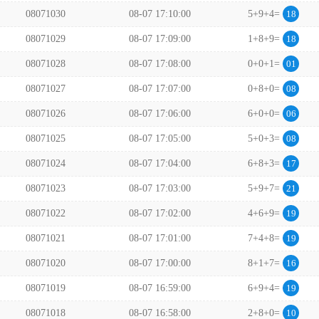
08071030
08-07 17:10:00
5+9+4=
18
08071029
08-07 17:09:00
1+8+9=
18
08071028
08-07 17:08:00
0+0+1=
01
08071027
08-07 17:07:00
0+8+0=
08
08071026
08-07 17:06:00
6+0+0=
06
08071025
08-07 17:05:00
5+0+3=
08
08071024
08-07 17:04:00
6+8+3=
17
08071023
08-07 17:03:00
5+9+7=
21
08071022
08-07 17:02:00
4+6+9=
19
08071021
08-07 17:01:00
7+4+8=
19
08071020
08-07 17:00:00
8+1+7=
16
08071019
08-07 16:59:00
6+9+4=
19
08071018
08-07 16:58:00
2+8+0=
10