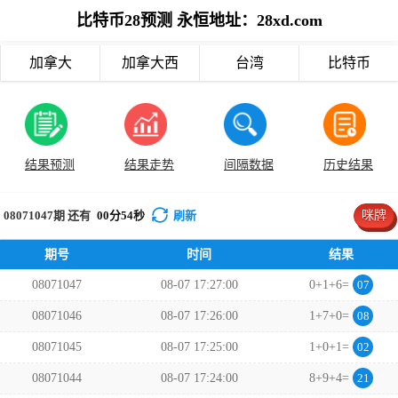
比特币28预测 永恒地址：28xd.com
加拿大
加拿大西
台湾
比特币
结果预测
结果走势
间隔数据
历史结果
08071047
期 还有
00
分
54
秒
刷新
咪牌
期号
时间
结果
08071047
08-07 17:27:00
0+1+6=
07
08071046
08-07 17:26:00
1+7+0=
08
08071045
08-07 17:25:00
1+0+1=
02
08071044
08-07 17:24:00
8+9+4=
21