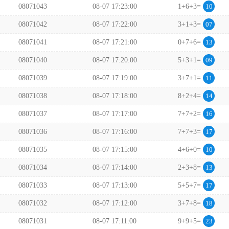
08071043
08-07 17:23:00
1+6+3=
10
08071042
08-07 17:22:00
3+1+3=
07
08071041
08-07 17:21:00
0+7+6=
13
08071040
08-07 17:20:00
5+3+1=
09
08071039
08-07 17:19:00
3+7+1=
11
08071038
08-07 17:18:00
8+2+4=
14
08071037
08-07 17:17:00
7+7+2=
16
08071036
08-07 17:16:00
7+7+3=
17
08071035
08-07 17:15:00
4+6+0=
10
08071034
08-07 17:14:00
2+3+8=
13
08071033
08-07 17:13:00
5+5+7=
17
08071032
08-07 17:12:00
3+7+8=
18
08071031
08-07 17:11:00
9+9+5=
23